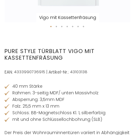
Vigo mit Kassettenfräsung
Zum
Anfang
der
PURE STYLE TÜRBLATT VIGO MIT
Bildergalerie
KASSETTENFRÄSUNG
springen
EAN:
4333990736915
| Artikel-Nr.:
43103138
40 mm Stärke
Rahmen: 3-seitig MDF/ unten Massivholz
Absperrung: 3,5mm MDF
Falz: 25,5 mm x 13 mm
Schloss: BB-Magnetschloss Kl. 1, silberfarbig
mit und ohne Schlüssellochbohrung (SLB)
Der Preis der Wohnrauminnentüren variiert in Abhängigkeit