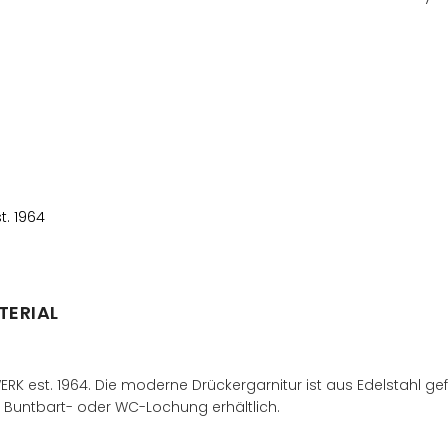
Händler finden
t. 1964
TERIAL
K est. 1964. Die moderne Drückergarnitur ist aus Edelstahl gefe
it Buntbart- oder WC-Lochung erhältlich.