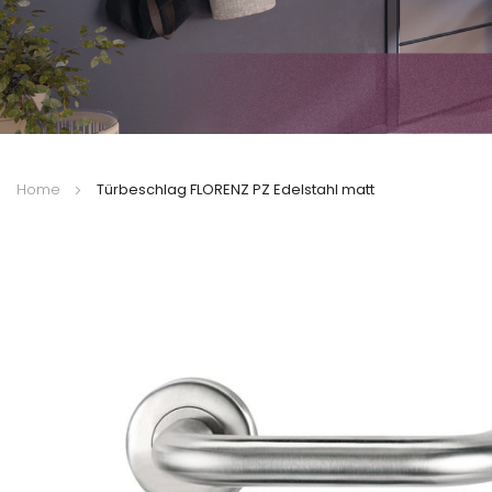
Home
Türbeschlag FLORENZ PZ Edelstahl matt
Zum
Ende
der
Bildergalerie
springen