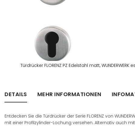
Türdrücker FLORENZ PZ Edelstahl matt, WUNDERWERK es
Zum
Anfang
der
Bildergalerie
DETAILS
MEHR INFORMATIONEN
INFOMA
springen
Entdecken Sie die Türdrücker der Serie FLORENZ von WUNDERWER
mit einer Profilzylinder-Lochung versehen. Alternativ auch m