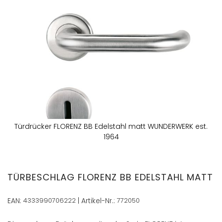
Zum
Ende
der
Bildergalerie
springen
Türdrücker FLORENZ BB Edelstahl matt WUNDERWERK est.
1964
Zum
Anfang
der
TÜRBESCHLAG FLORENZ BB EDELSTAHL MATT
Bildergalerie
springen
EAN:
4333990706222
| Artikel-Nr.:
772050