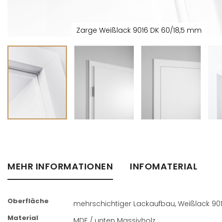
Zarge Weißlack 9016 DK 60/18,5 mm
Zum
Anfang
der
Bildergalerie
MEHR INFORMATIONEN
INFOMATERIAL
springen
Oberfläche
Mehr
mehrschichtiger Lackaufbau, Weißlack 90
Informationen
Material
MDF / unten Massivholz