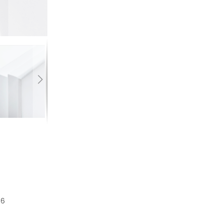
gefälzt
Händler finden
16