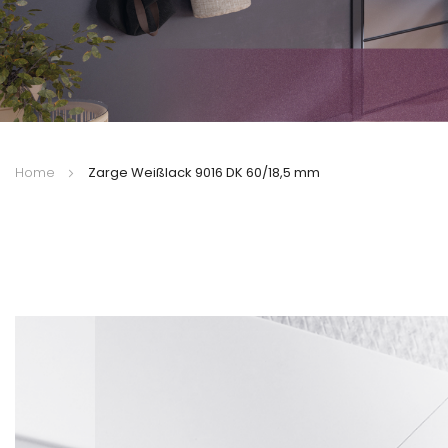
Home
Zarge Weißlack 9016 DK 60/18,5 mm
Zum
Ende
der
Bildergalerie
springen