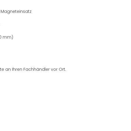
it Magneteinsatz
k
60 mm)
te an Ihren Fachhändler vor Ort.