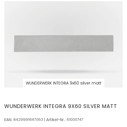
Zum
Ende
der
Bildergalerie
springen
WUNDERWERK INTEGRA 9x60 silver matt
Zum
Anfang
der
WUNDERWERK INTEGRA 9X60 SILVER MATT
Bildergalerie
springen
EAN:
8429991647063
| Artikel-Nr.:
61000747