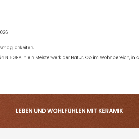
, wo die elementare Schönheit des Steins auf außergewöhnliche W
sformationen Tribut.
ination aus Stil und Funktionalität. Mit ihrer hohen Abriebfestigke
2026
 silver, greige und graphite, die jedem Raum eine einladende 
smöglichkeiten.
4 NTEGRA in ein Meisterwerk der Natur. Ob im Wohnbereich, in 
LEBEN UND WOHLFÜHLEN MIT KERAMIK