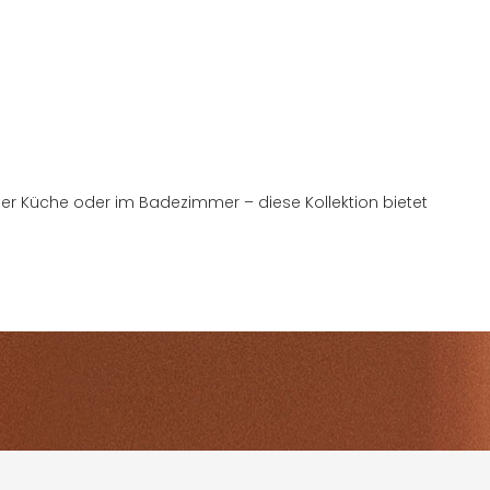
eise integriert wird. Diese Kollektion ist inspiriert von der
it und Trittsicherheit ist sie ideal für stark frequentierte
und moderne Atmosphäre verleihen. Die vielseitigen Formate
der Küche oder im Badezimmer – diese Kollektion bietet