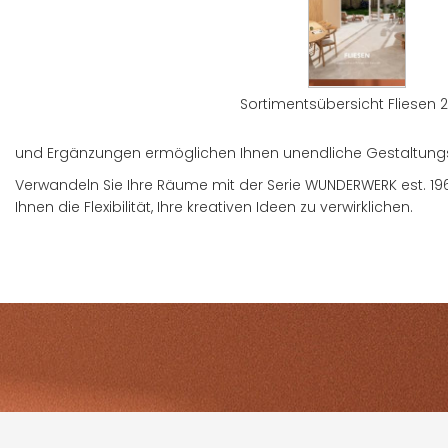
Willkommen in der Welt der Serie WUNDERWERK est. 1964 INTEGRA
Natur und zollt der weichen und zeitlosen Kontinuität der Fel
Die Serie WUNDERWER est. 1964 INTEGRA bietet eine perfekte Komb
Bereiche und bietet gleichzeitig Sicherheit und Komfort.
Sortimentsübersicht Fliesen 
Wählen Sie aus den vier warmen und trendigen Farben pearl,
und Ergänzungen ermöglichen Ihnen unendliche Gestaltung
Verwandeln Sie Ihre Räume mit der Serie WUNDERWERK est. 196
Ihnen die Flexibilität, Ihre kreativen Ideen zu verwirklichen.