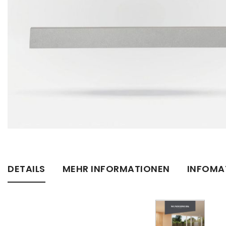
Zum
Anfang
der
Bildergalerie
DETAILS
MEHR INFORMATIONEN
INFOMA
springen
INTEGRIERTE SCHÖNHEIT DES STEINS