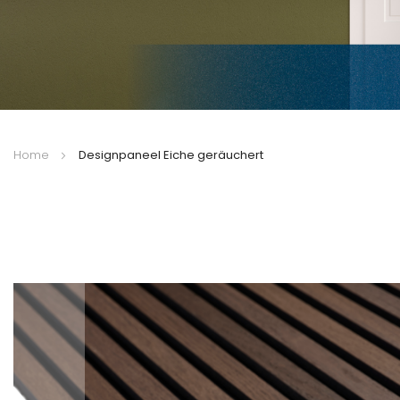
Home
Designpaneel Eiche geräuchert
Zum
Ende
der
Bildergalerie
springen