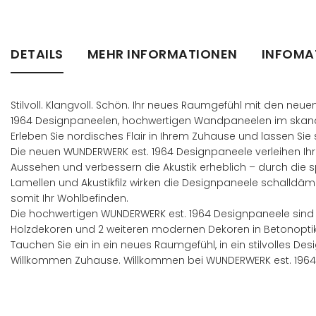
Zum
Anfang
der
Bildergalerie
DETAILS
MEHR INFORMATIONEN
INFOMA
springen
Stilvoll. Klangvoll. Schön. Ihr neues Raumgefühl mit den neu
1964 Designpaneelen, hochwertigen Wandpaneelen im skand
Erleben Sie nordisches Flair in Ihrem Zuhause und lassen Si
Die neuen WUNDERWERK est. 1964 Designpaneele verleihen Ihr
Aussehen und verbessern die Akustik erheblich – durch die 
Lamellen und Akustikfilz wirken die Designpaneele schalld
somit Ihr Wohlbefinden.
Die hochwertigen WUNDERWERK est. 1964 Designpaneele sind i
Holzdekoren und 2 weiteren modernen Dekoren in Betonoptik 
Tauchen Sie ein in ein neues Raumgefühl, in ein stilvolles 
Willkommen Zuhause. Willkommen bei WUNDERWERK est. 1964