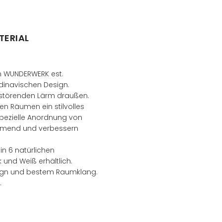
TERIAL
en WUNDERWERK est.
inavischen Design.
e störenden Lärm draußen.
en Räumen ein stilvolles
spezielle Anordnung von
ämmend und verbessern
n 6 natürlichen
und Weiß erhältlich.
Design und bestem Raumklang.
.