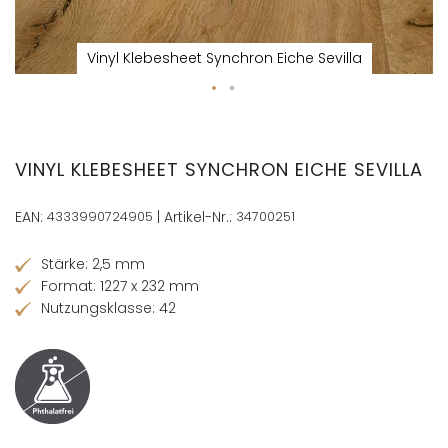
Vinyl Klebesheet Synchron Eiche Sevilla
Zum
Anfang
der
VINYL KLEBESHEET SYNCHRON EICHE SEVILLA
Bildergalerie
springen
EAN:
4333990724905
| Artikel-Nr.:
34700251
Stärke: 2,5 mm
Format: 1227 x 232 mm
Nutzungsklasse: 42