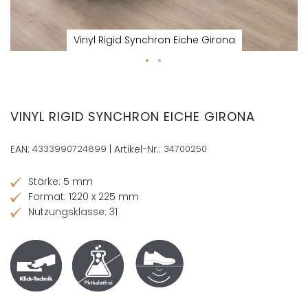
Vinyl Rigid Synchron Eiche Girona
Zum
Anfang
der
VINYL RIGID SYNCHRON EICHE GIRONA
Bildergalerie
springen
EAN:
4333990724899
| Artikel-Nr.:
34700250
Stärke: 5 mm
Format: 1220 x 225 mm
Nutzungsklasse: 31