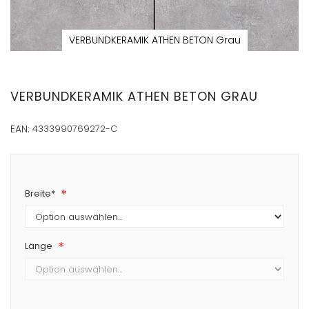
VERBUNDKERAMIK ATHEN BETON Grau
Zum
Anfang
der
VERBUNDKERAMIK ATHEN BETON GRAU
Bildergalerie
springen
EAN:
4333990769272-C
Breite*
Länge