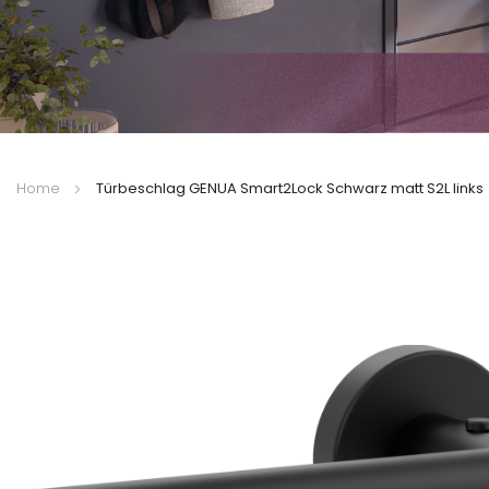
Home
Türbeschlag GENUA Smart2Lock Schwarz matt S2L links
Zum
Ende
der
Bildergalerie
springen