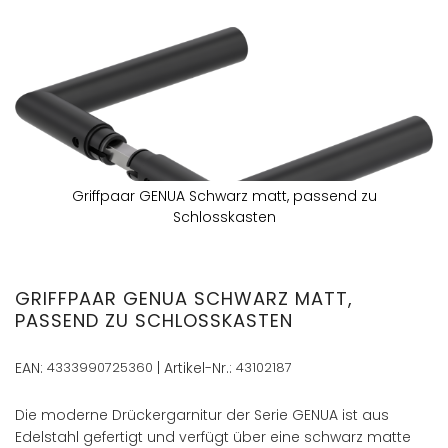
Zum
Ende
der
Bildergalerie
springen
Griffpaar GENUA Schwarz matt, passend zu
Schlosskasten
Zum
Anfang
der
GRIFFPAAR GENUA SCHWARZ MATT,
Bildergalerie
PASSEND ZU SCHLOSSKASTEN
springen
EAN:
4333990725360
| Artikel-Nr.:
43102187
Die moderne Drückergarnitur der Serie GENUA ist aus
Edelstahl gefertigt und verfügt über eine schwarz matte