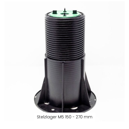
Zum
Ende
der
Bildergalerie
springen
Stelzlager M5 150 - 270 mm
Zum