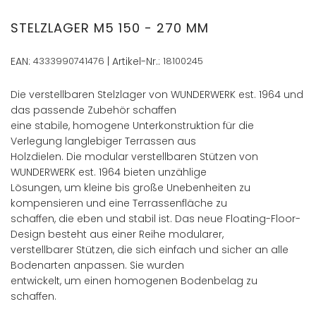
Anfang
der
STELZLAGER M5 150 - 270 MM
Bildergalerie
springen
EAN:
4333990741476
| Artikel-Nr.:
18100245
Die verstellbaren Stelzlager von WUNDERWERK est. 1964 und
das passende Zubehör schaffen
eine stabile, homogene Unterkonstruktion für die
Verlegung langlebiger Terrassen aus
Holzdielen. Die modular verstellbaren Stützen von
WUNDERWERK est. 1964 bieten unzählige
Lösungen, um kleine bis große Unebenheiten zu
kompensieren und eine Terrassenfläche zu
schaffen, die eben und stabil ist. Das neue Floating-Floor-
Design besteht aus einer Reihe modularer,
verstellbarer Stützen, die sich einfach und sicher an alle
Bodenarten anpassen. Sie wurden
entwickelt, um einen homogenen Bodenbelag zu
schaffen.