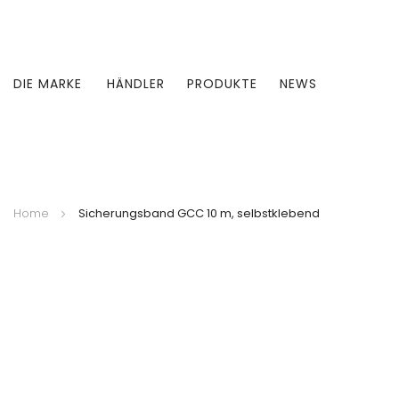
DIE MARKE
HÄNDLER
PRODUKTE
NEWS
Home
Sicherungsband GCC 10 m, selbstklebend
Zum
Ende
der