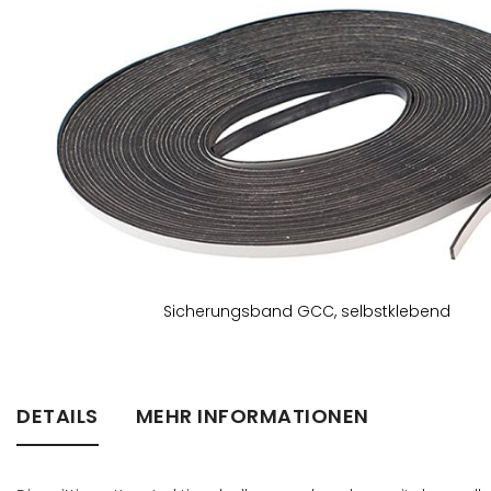
Bildergalerie
springen
Sicherungsband GCC, selbstklebend
Zum
Anfang
der
Bildergalerie
DETAILS
MEHR INFORMATIONEN
springen