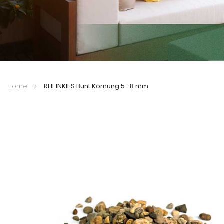
Home
RHEINKIES Bunt Körnung 5 -8 mm
Zum
Ende
der
Bildergalerie
springen