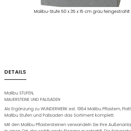
Malibu-Stufe 50 x 35 x 15 cm grau feingestrahlt
Zum
Anfang
der
Bildergalerie
springen
DETAILS
Malibu STUFEN,
MAUERSTEINE UND PALISADEN
Als Ergänzung zu WUNDERWERK est. 1964 Malibu Pflastern, Pl
Malibu Stufen und Palisaden das Sortiment komplett.
Mit den Malibu Pflastersteinen verwandeln Sie Ihre Außenanl
in einen Ort, der wohltuende Eleganz ausstrahlt. Die feinges