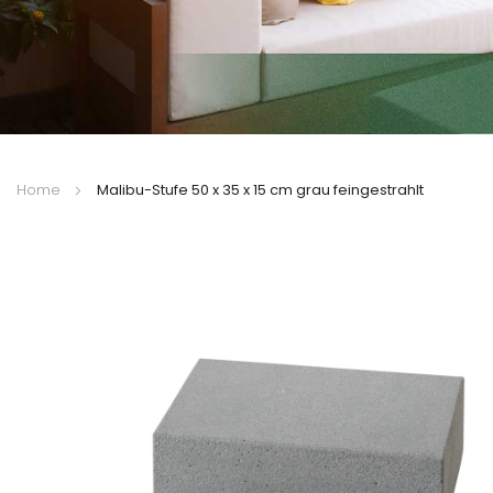
Home
Malibu-Stufe 50 x 35 x 15 cm grau feingestrahlt
Zum
Ende
der
Bildergalerie
springen