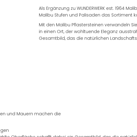
Als Ergänzung zu WUNDERWERK est. 1964 Malib
Malibu Stufen und Palisaden das Sortiment k
Mit den Malibu Pflastersteinen verwandeln S
in einen Ort, der wohltuende Eleganz ausstrah
Gesamtbild, das die natürlichen Landschaft
Händler finden
atten und Mauern machen die
agen
trahlte Oberfläche schafft dabei ein Gesamtbild, das die natür