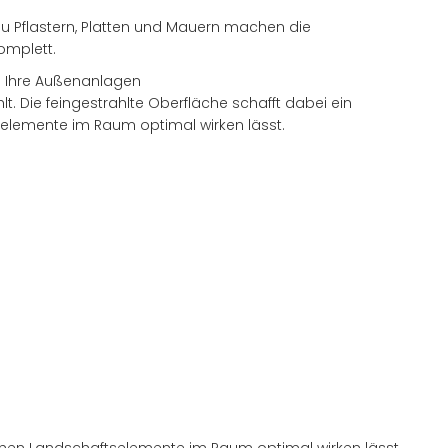
u Pflastern, Platten und Mauern machen die
omplett.
ie Ihre Außenanlagen
lt. Die feingestrahlte Oberfläche schafft dabei ein
selemente im Raum optimal wirken lässt.
lichen Landschaftselemente im Raum optimal wirken lässt.