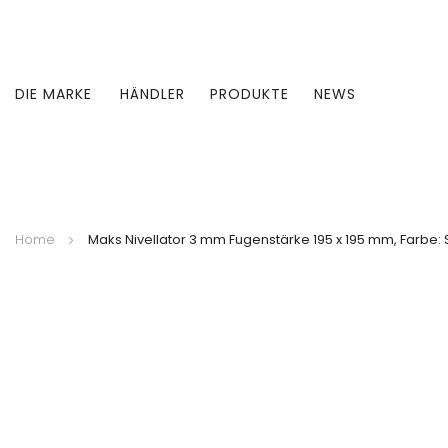
DIE MARKE
HÄNDLER
PRODUKTE
NEWS
Home
Maks Nivellator 3 mm Fugenstärke 195 x 195 mm, Farbe:
Zum
Ende
der