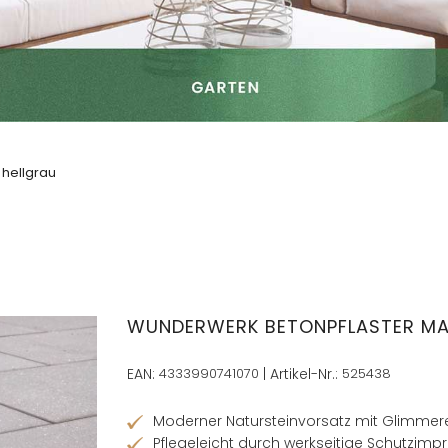
hellgrau
WUNDERWERK BETONPFLASTER MAN
EAN:
4333990741070
| Artikel-Nr.:
525438
Moderner Natursteinvorsatz mit Glimmere
Pflegeleicht durch werkseitige Schutzimp