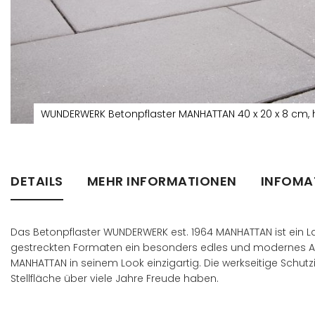
WUNDERWERK Betonpflaster MANHATTAN 40 x 20 x 8 cm, 
Zum
Anfang
der
Bildergalerie
DETAILS
MEHR INFORMATIONEN
INFOMA
springen
Das Betonpflaster WUNDERWERK est. 1964 MANHATTAN ist ein L
gestreckten Formaten ein besonders edles und modernes Am
MANHATTAN in seinem Look einzigartig. Die werkseitige Schutz
Stellfläche über viele Jahre Freude haben.