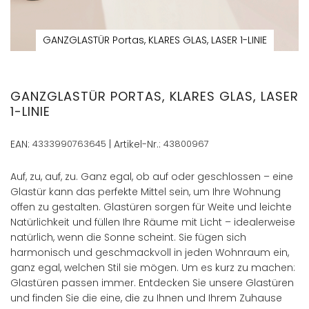
GANZGLASTÜR Portas, KLARES GLAS, LASER 1-LINIE
Zum
Anfang
der
GANZGLASTÜR PORTAS, KLARES GLAS, LASER
Bildergalerie
1-LINIE
springen
EAN:
4333990763645
| Artikel-Nr.:
43800967
Auf, zu, auf, zu. Ganz egal, ob auf oder geschlossen – eine
Glastür kann das perfekte Mittel sein, um Ihre Wohnung
offen zu gestalten. Glastüren sorgen für Weite und leichte
Natürlichkeit und füllen Ihre Räume mit Licht – idealerweise
natürlich, wenn die Sonne scheint. Sie fügen sich
harmonisch und geschmackvoll in jeden Wohnraum ein,
ganz egal, welchen Stil sie mögen. Um es kurz zu machen:
Glastüren passen immer. Entdecken Sie unsere Glastüren
und finden Sie die eine, die zu Ihnen und Ihrem Zuhause