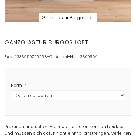
Ganzglastür Burgos Loft
Zum
Anfang
der
GANZGLASTÜR BURGOS LOFT
Bildergalerie
springen
EAN:
4333990726268-C
| Artikel-Nr.:
43800564
Norm
Praktisch und schön – unsere Lofttüren können beides.
Und müssen sich dafür nicht einmal anstrengen. Verleihen