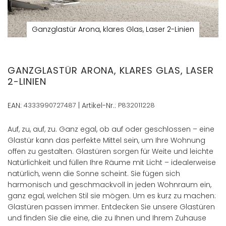
Ganzglastür Arona, klares Glas, Laser 2-Linien
Zum
Anfang
der
GANZGLASTÜR ARONA, KLARES GLAS, LASER
Bildergalerie
2-LINIEN
springen
EAN:
4333990727487
| Artikel-Nr.:
P832011228
Auf, zu, auf, zu. Ganz egal, ob auf oder geschlossen – eine
Glastür kann das perfekte Mittel sein, um Ihre Wohnung
offen zu gestalten. Glastüren sorgen für Weite und leichte
Natürlichkeit und füllen Ihre Räume mit Licht – idealerweise
natürlich, wenn die Sonne scheint. Sie fügen sich
harmonisch und geschmackvoll in jeden Wohnraum ein,
ganz egal, welchen Stil sie mögen. Um es kurz zu machen:
Glastüren passen immer. Entdecken Sie unsere Glastüren
und finden Sie die eine, die zu Ihnen und Ihrem Zuhause