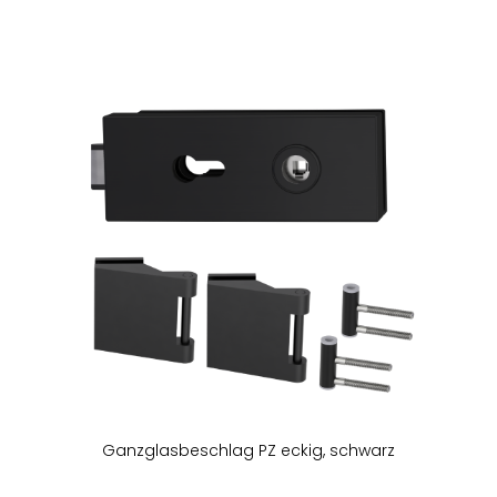
Zum
Ende
der
Bildergalerie
springen
Ganzglasbeschlag PZ eckig, schwarz
Zum