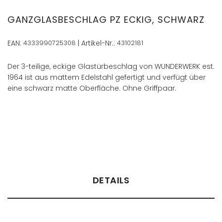
Anfang
der
GANZGLASBESCHLAG PZ ECKIG, SCHWARZ
Bildergalerie
springen
EAN:
4333990725308
| Artikel-Nr.:
43102181
Der 3-teilige, eckige Glastürbeschlag von WUNDERWERK est.
1964 ist aus mattem Edelstahl gefertigt und verfügt über
eine schwarz matte Oberfläche. Ohne Griffpaar.
Händler finden
DETAILS