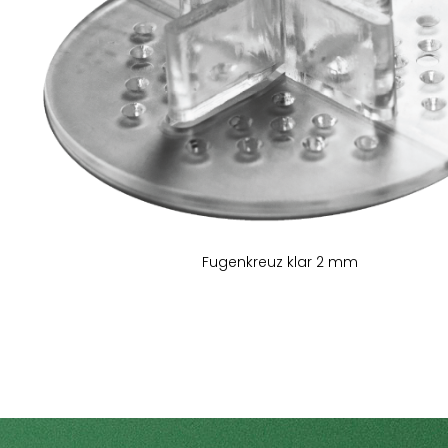
Fugenkreuz klar 2 mm
Zum
Anfang
der
Bildergalerie
springen