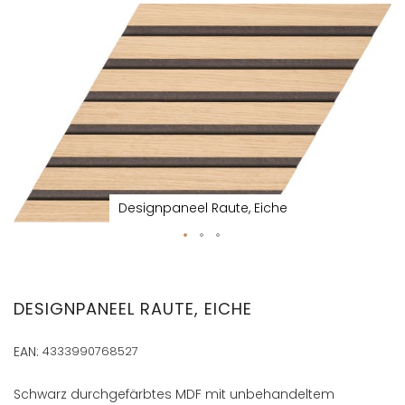
Zum
Ende
der
Bildergalerie
springen
Designpaneel Raute, Eiche
Zum
Anfang
der
DESIGNPANEEL RAUTE, EICHE
Bildergalerie
springen
EAN:
4333990768527
Schwarz durchgefärbtes MDF mit unbehandeltem