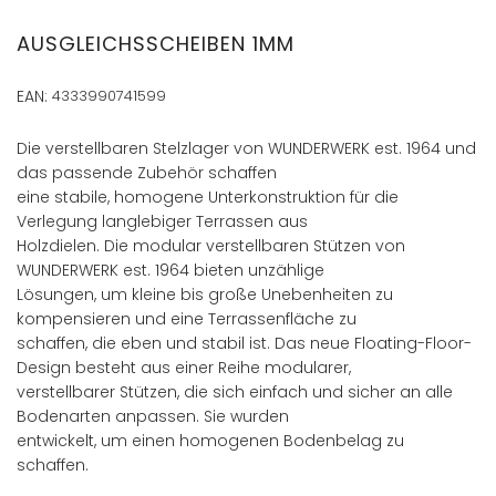
Anfang
der
AUSGLEICHSSCHEIBEN 1MM
Bildergalerie
springen
EAN:
4333990741599
Die verstellbaren Stelzlager von WUNDERWERK est. 1964 und
das passende Zubehör schaffen
eine stabile, homogene Unterkonstruktion für die
Verlegung langlebiger Terrassen aus
Holzdielen. Die modular verstellbaren Stützen von
WUNDERWERK est. 1964 bieten unzählige
Lösungen, um kleine bis große Unebenheiten zu
kompensieren und eine Terrassenfläche zu
schaffen, die eben und stabil ist. Das neue Floating-Floor-
Design besteht aus einer Reihe modularer,
verstellbarer Stützen, die sich einfach und sicher an alle
Bodenarten anpassen. Sie wurden
entwickelt, um einen homogenen Bodenbelag zu
schaffen.