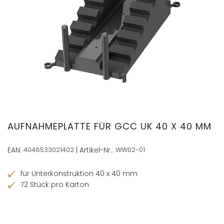
Zum
Anfang
der
AUFNAHMEPLATTE FÜR GCC UK 40 X 40 MM
Bildergalerie
springen
EAN:
4048533021402
| Artikel-Nr.:
WW02-01
für Unterkonstruktion 40 x 40 mm
72 Stück pro Karton
Händler finden