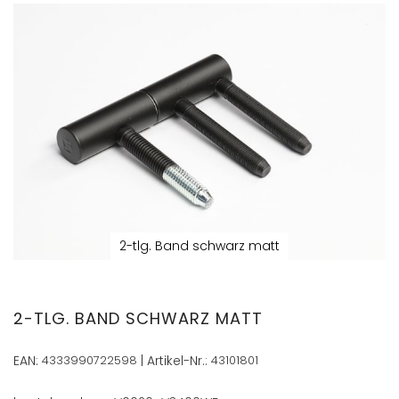
Zum
Ende
der
Bildergalerie
springen
2-tlg. Band schwarz matt
Zum
Anfang
der
2-TLG. BAND SCHWARZ MATT
Bildergalerie
springen
EAN:
4333990722598
| Artikel-Nr.:
43101801